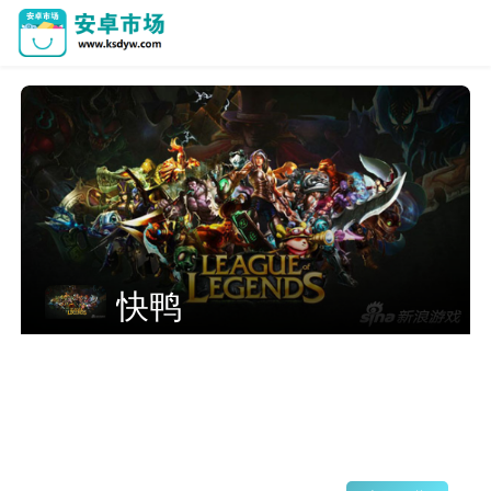
佛跳墙v5.6.2(最新版本)下载
9.1
75509512点评