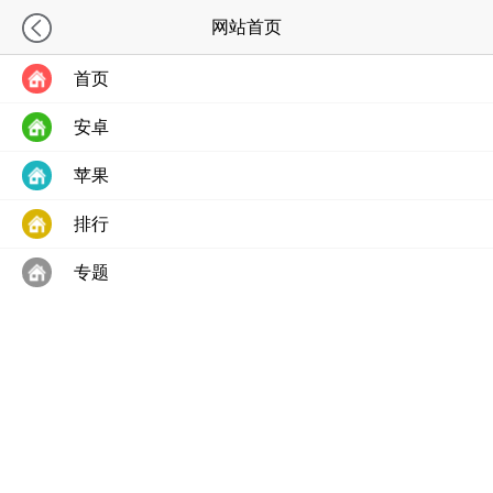
排行
网站首页
安卓最新排行
苹果最新排行
首页
1
安卓
介呼V1.1.0
苹果
2
闻言智行V1.0.42
排行
3
隆亿生物V1.0.1
专题
4
峰收慧农V3.8.6
5
盖世游戏V6.0.9
6
豹迈V1.0.7